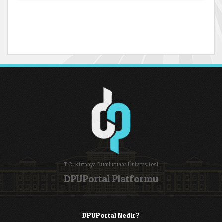
T.C. Kütahya Dumlupınar Üniversitesi
DPUPortal Platformu
DPUPortal Nedir?