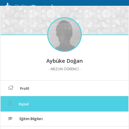
Mobil
Menü
Aybüke Doğan
- MEZUN ÖĞRENCİ -
Profil
Kişisel
Eğitim Bilgileri