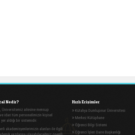
al Nedir?
Hızlı Erişimler
, Üniversitemiz ailesine mensup
Kütahya Dumlupınar Üniversitesi
e idari tüm personelimizin kişisel
Merkez Kütüphane
n yer aldığı bir sistemidir.
Öğrenci Bilgi Sistemi
rli akademisyenlerimizin alanları ile ilgili
Öğrenci İşleri Daire Başkanlığı
demik yazılarına ulaşabileceğiniz önemli