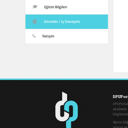
Eğitim Bilgileri
Görevler / İş Deneyimi
İletişim
DPUPort
DPUPortal
akademik v
bilgilerini
Ayrıca değe
güncel aka