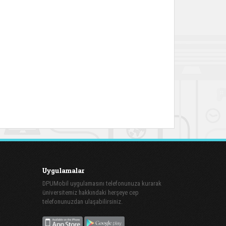
Uygulamalar
DPUMobil uygulamasını telefonunuza kurarak
üniversitemiz hakkındaki herşeye cep
telefonunuzdan ulaşabilirsiniz.