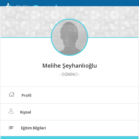
Mobil
Menü
Melihe Şeyhanlıoğlu
- ÖĞRENCİ -
Profil
Kişisel
Eğitim Bilgileri