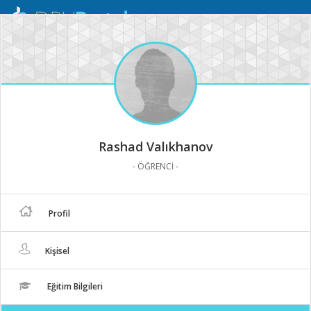
Mobil
Menü
Rashad Valıkhanov
- ÖĞRENCİ -
Profil
Kişisel
Eğitim Bilgileri