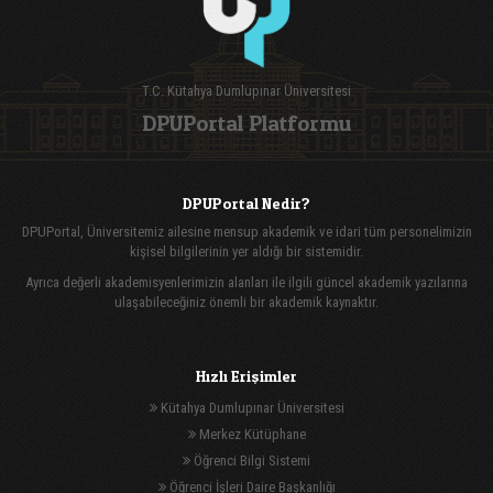
T.C. Kütahya Dumlupınar Üniversitesi
DPUPortal Platformu
DPUPortal Nedir?
DPUPortal, Üniversitemiz ailesine mensup akademik ve idari tüm personelimizin
kişisel bilgilerinin yer aldığı bir sistemidir.
Ayrıca değerli akademisyenlerimizin alanları ile ilgili güncel akademik yazılarına
ulaşabileceğiniz önemli bir akademik kaynaktır.
Hızlı Erişimler
Kütahya Dumlupınar Üniversitesi
Merkez Kütüphane
Öğrenci Bilgi Sistemi
Öğrenci İşleri Daire Başkanlığı